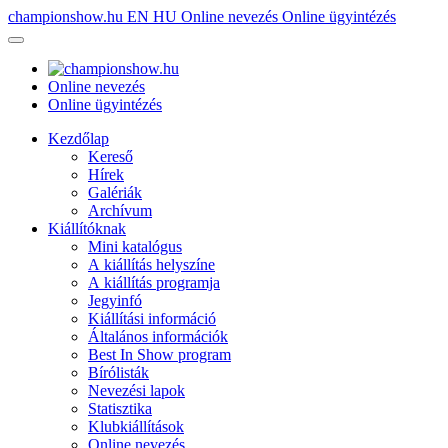
championshow.hu
EN
HU
Online nevezés
Online ügyintézés
Online nevezés
Online ügyintézés
Kezdőlap
Kereső
Hírek
Galériák
Archívum
Kiállítóknak
Mini katalógus
A kiállítás helyszíne
A kiállítás programja
Jegyinfó
Kiállítási információ
Általános információk
Best In Show program
Bírólisták
Nevezési lapok
Statisztika
Klubkiállítások
Online nevezés