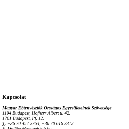
Kapcsolat
Magyar Ebtenyésztők Országos Egyesületeinek Szövetsége
1194 Budapest, Hofherr Albert u. 42.
1701 Budapest, Pf. 12.
T:
+36 70 457 2763, +36 70 616 3312
E:
kiallitas@kennelclub.hu