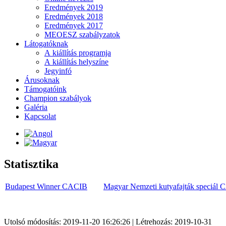
Eredmények 2019
Eredmények 2018
Eredmények 2017
MEOESZ szabályzatok
Látogatóknak
A kiállítás programja
A kiállítás helyszíne
Jegyinfó
Árusoknak
Támogatóink
Champion szabályok
Galéria
Kapcsolat
Statisztika
Budapest Winner CACIB
Magyar Nemzeti kutyafajták speciál C
Utolsó módosítás: 2019-11-20 16:26:26 | Létrehozás: 2019-10-31