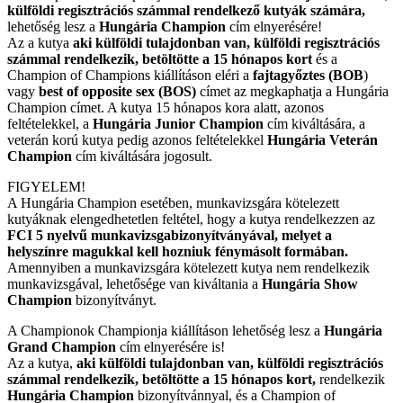
külföldi regisztrációs számmal rendelkező kutyák számára,
lehetőség lesz a
Hungária Champion
cím elnyerésére!
Az a kutya
aki külföldi tulajdonban van, külföldi regisztrációs
számmal rendelkezik, betöltötte a 15 hónapos kort
és a
Champion of Champions kiállításon eléri a
fajtagyőztes (BOB
)
vagy
best of opposite sex (BOS)
címet az megkaphatja a Hungária
Champion címet. A kutya 15 hónapos kora alatt, azonos
feltételekkel, a
Hungária Junior Champion
cím kiváltására, a
veterán korú kutya pedig azonos feltételekkel
Hungária Veterán
Champion
cím kiváltására jogosult.
FIGYELEM!
A Hungária Champion esetében, munkavizsgára kötelezett
kutyáknak elengedhetetlen feltétel, hogy a kutya rendelkezzen az
FCI 5 nyelvű munkavizsgabizonyítványával, melyet a
helyszínre magukkal kell hozniuk fénymásolt formában.
Amennyiben a munkavizsgára kötelezett kutya nem rendelkezik
munkavizsgával, lehetősége van kiváltania a
Hungária Show
Champion
bizonyítványt.
A Championok Championja kiállításon lehetőség lesz a
Hungária
Grand Champion
cím elnyerésére is!
Az a kutya,
aki külföldi tulajdonban van, külföldi regisztrációs
számmal rendelkezik, betöltötte a 15 hónapos kort,
rendelkezik
Hungária Champion
bizonyítvánnyal, és a Champion of