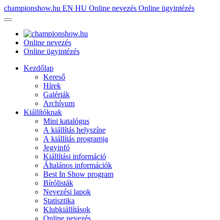
championshow.hu
EN
HU
Online nevezés
Online ügyintézés
Online nevezés
Online ügyintézés
Kezdőlap
Kereső
Hírek
Galériák
Archívum
Kiállítóknak
Mini katalógus
A kiállítás helyszíne
A kiállítás programja
Jegyinfó
Kiállítási információ
Általános információk
Best In Show program
Bírólisták
Nevezési lapok
Statisztika
Klubkiállítások
Online nevezés