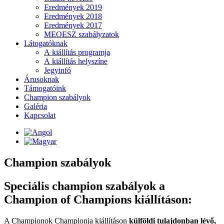
Eredmények 2019
Eredmények 2018
Eredmények 2017
MEOESZ szabályzatok
Látogatóknak
A kiállítás programja
A kiállítás helyszíne
Jegyinfó
Árusoknak
Támogatóink
Champion szabályok
Galéria
Kapcsolat
Champion szabályok
Speciális champion szabályok a
Champion of Champions kiállításon:
A Championok Championja kiállításon
külföldi tulajdonban lévő,