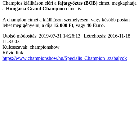
Champios kiállításon eléri a
fajtagyőztes (BOB)
címet, megkaphatja
a
Hungária Grand Champion
címet is.
A champion címet a kiállításon személyesen, vagy később postán
lehet megigényelni, a díja
12 000 Ft
, vagy
40 Euro
.
Utolsó módosítás: 2019-07-31 14:26:13 | Létrehozás: 2016-11-18
11:33:03
Kulcsszavak: championshow
Rövid link:
https://www.championshow.hu/Specialis_Champion_szabalyok