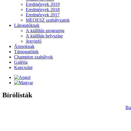
Eredmények 2019
Eredmények 2018
Eredmények 2017
MEOESZ szabályzatok
Látogatóknak
A kiállítás programja
A kiállítás helyszíne
Jegyinfó
Árusoknak
Támogatóink
Champion szabályok
Galéria
Kapcsolat
Bírólisták
Bu