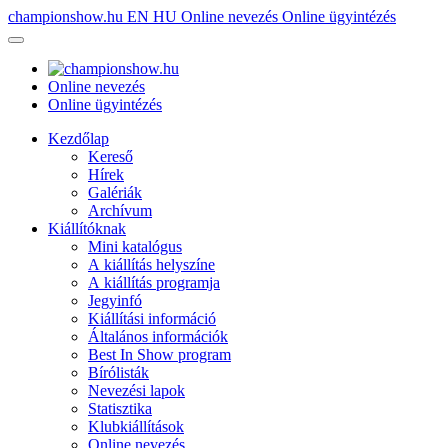
championshow.hu
EN
HU
Online nevezés
Online ügyintézés
Online nevezés
Online ügyintézés
Kezdőlap
Kereső
Hírek
Galériák
Archívum
Kiállítóknak
Mini katalógus
A kiállítás helyszíne
A kiállítás programja
Jegyinfó
Kiállítási információ
Általános információk
Best In Show program
Bírólisták
Nevezési lapok
Statisztika
Klubkiállítások
Online nevezés