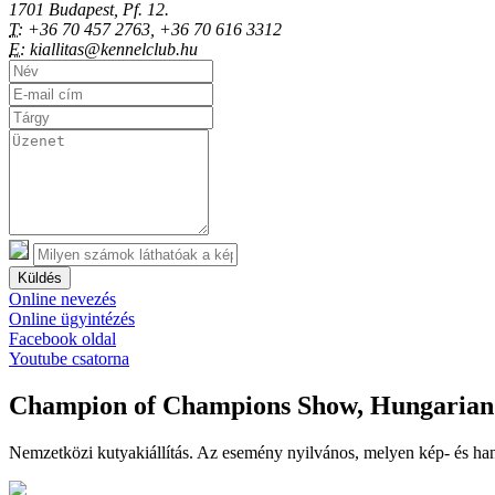
1701 Budapest, Pf. 12.
T:
+36 70 457 2763, +36 70 616 3312
E:
kiallitas@kennelclub.hu
Küldés
Online nevezés
Online ügyintézés
Facebook oldal
Youtube csatorna
Champion of Champions Show, Hungarian 
Nemzetközi kutyakiállítás. Az esemény nyilvános, melyen kép- és han