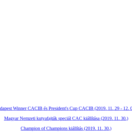
dapest Winner CACIB és President's Cup CACIB (2019. 11. 29 - 12. 0
Magyar Nemzeti kutyafajták speciál CAC kiállítása (2019. 11. 30.)
Champion of Champions kiállítás (2019. 11. 30.)