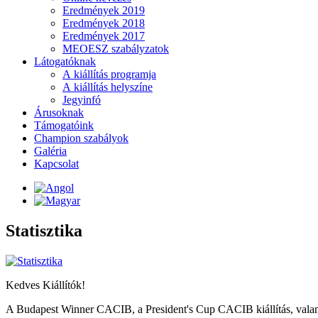
Eredmények 2019
Eredmények 2018
Eredmények 2017
MEOESZ szabályzatok
Látogatóknak
A kiállítás programja
A kiállítás helyszíne
Jegyinfó
Árusoknak
Támogatóink
Champion szabályok
Galéria
Kapcsolat
Statisztika
Kedves Kiállítók!
A Budapest Winner CACIB, a President's Cup CACIB kiállítás, valami