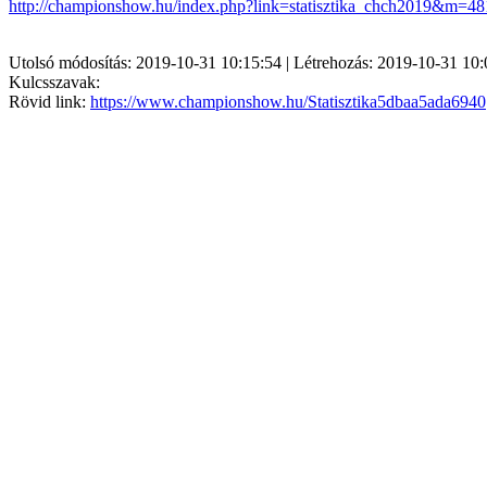
http://championshow.hu/index.php?link=statisztika_chch2019&m=48
Utolsó módosítás: 2019-10-31 10:15:54 | Létrehozás: 2019-10-31 10:
Kulcsszavak:
Rövid link:
https://www.championshow.hu/Statisztika5dbaa5ada6940