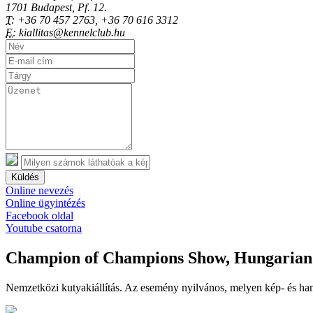
1701 Budapest, Pf. 12.
T:
+36 70 457 2763, +36 70 616 3312
E:
kiallitas@kennelclub.hu
Küldés
Online nevezés
Online ügyintézés
Facebook oldal
Youtube csatorna
Champion of Champions Show, Hungarian 
Nemzetközi kutyakiállítás. Az esemény nyilvános, melyen kép- és han