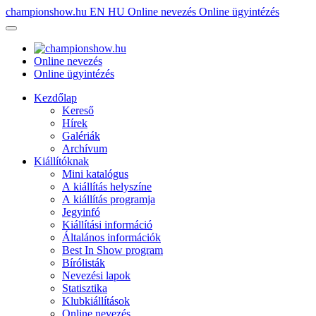
championshow.hu
EN
HU
Online nevezés
Online ügyintézés
Online nevezés
Online ügyintézés
Kezdőlap
Kereső
Hírek
Galériák
Archívum
Kiállítóknak
Mini katalógus
A kiállítás helyszíne
A kiállítás programja
Jegyinfó
Kiállítási információ
Általános információk
Best In Show program
Bírólisták
Nevezési lapok
Statisztika
Klubkiállítások
Online nevezés