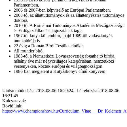
Parlamentben,
2006 és 2007-ben képviselő az Európai Parlamentben,
2008-tól az állattudományok és az állattenyésztés tudományos
doktora,
2010-től A Romániai Tudományos Akadémia Mezőgazdasági
és Erdőgazdálkodási tagozatának tagja
1967-től kutya küllembíró, majd 1969-től vadászkutyák
munkabírája is
22 évig a Román Bírói Testület elnöke,
All rounder bíró,
1983-tól a Nemzetközi Lovasszövetség fogathajtó bírója,
néhány éve már négycsillagos kategóriában, nemzetközi
versenyeken, köztük európai és világbajnokságon
1986-ban megjelent a Kutyáskönyv című könyvem
Utolsó módosítás: 2018-08-06 16:29:24 | Létrehozás: 2018-08-06
16:21:45
Kulcsszavak:
Rövid link:
https://www.championshow.hu/Curriculum_Vitae___Dr_Kelemen_A