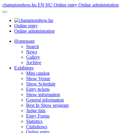
championshow.hu
EN
HU
Online entry
Online administration
Online entry
Online administration
Homepage
Search
News
Gallery
Archive
Exhibitors
Mini catalog
Show Venue
Show Schedule
Entry tickets
Show information
General information
Best In Show program
Judge lists
Entry Forms
Statistics
Clubshows
Online entry