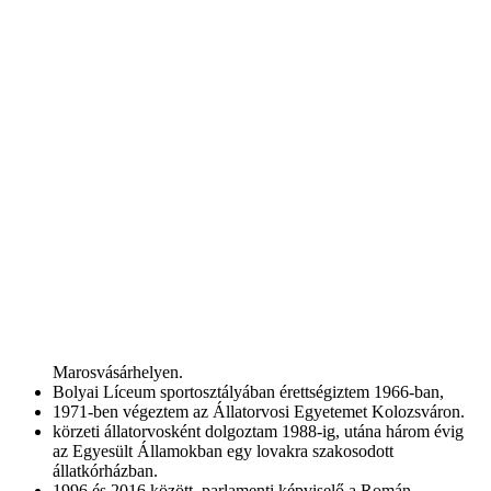
Marosvásárhelyen.
Bolyai Líceum sportosztályában érettségiztem 1966-ban,
1971-ben végeztem az Állatorvosi Egyetemet Kolozsváron.
körzeti állatorvosként dolgoztam 1988-ig, utána három évig
az Egyesült Államokban egy lovakra szakosodott
állatkórházban.
1996 és 2016 között parlamenti képviselő a Román