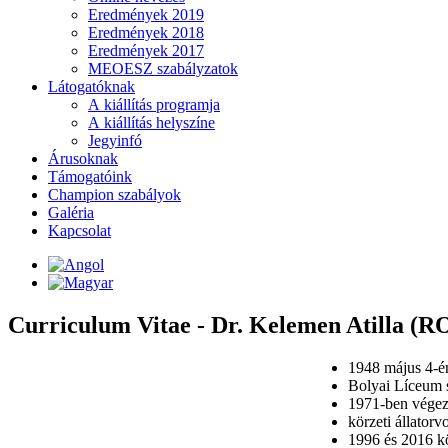
Eredmények 2019
Eredmények 2018
Eredmények 2017
MEOESZ szabályzatok
Látogatóknak
A kiállítás programja
A kiállítás helyszíne
Jegyinfó
Árusoknak
Támogatóink
Champion szabályok
Galéria
Kapcsolat
Curriculum Vitae - Dr. Kelemen Atilla (R
1948 május 4-é
Bolyai Líceum s
1971-ben végez
körzeti állator
1996 és 2016 k