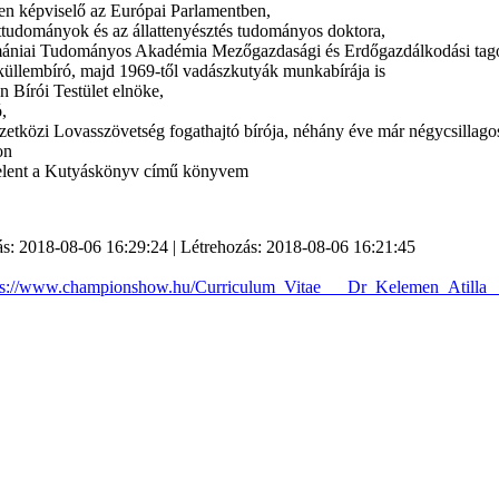
en képviselő az Európai Parlamentben,
attudományok és az állattenyésztés tudományos doktora,
ániai Tudományos Akadémia Mezőgazdasági és Erdőgazdálkodási tago
küllembíró, majd 1969-től vadászkutyák munkabírája is
 Bírói Testület elnöke,
,
etközi Lovasszövetség fogathajtó bírója, néhány éve már négycsillago
on
elent a Kutyáskönyv című könyvem
s: 2018-08-06 16:29:24 | Létrehozás: 2018-08-06 16:21:45
ps://www.championshow.hu/Curriculum_Vitae___Dr_Kelemen_Atilla