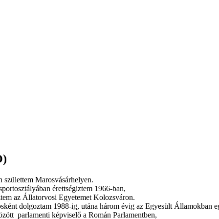
O)
n születtem Marosvásárhelyen.
portosztályában érettségiztem 1966-ban,
tem az Állatorvosi Egyetemet Kolozsváron.
vosként dolgoztam 1988-ig, utána három évig az Egyesült Államokban e
özött parlamenti képviselő a Román Parlamentben,