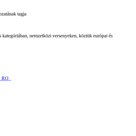
zatának tagja
s kategóriában, nemzetközi versenyeken, köztük európai és
__RO_