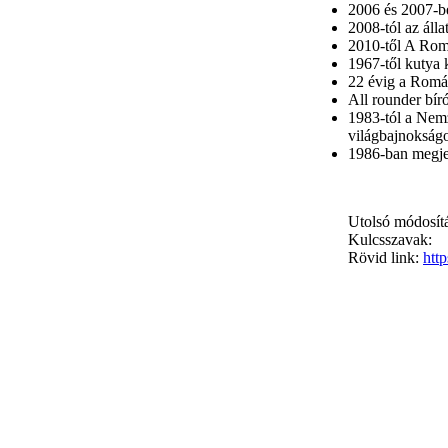
2006 és 2007-b
2008-tól az áll
2010-től A Rom
1967-től kutya 
22 évig a Román
All rounder bíró
1983-tól a Nemz
világbajnokság
1986-ban megj
Utolsó módosítá
Kulcsszavak:
Rövid link:
htt