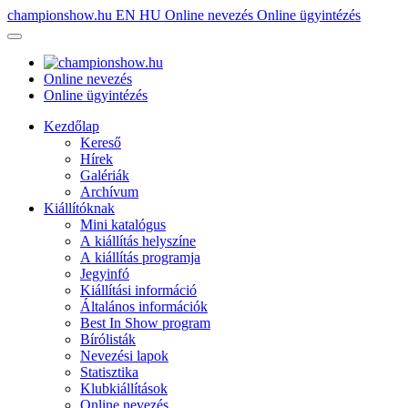
championshow.hu
EN
HU
Online nevezés
Online ügyintézés
Online nevezés
Online ügyintézés
Kezdőlap
Kereső
Hírek
Galériák
Archívum
Kiállítóknak
Mini katalógus
A kiállítás helyszíne
A kiállítás programja
Jegyinfó
Kiállítási információ
Általános információk
Best In Show program
Bírólisták
Nevezési lapok
Statisztika
Klubkiállítások
Online nevezés