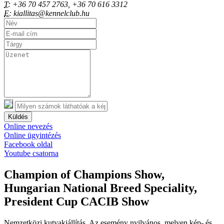
T:
+36 70 457 2763, +36 70 616 3312
E:
kiallitas@kennelclub.hu
Küldés
Online nevezés
Online ügyintézés
Facebook oldal
Youtube csatorna
Champion of Champions Show,
Hungarian National Breed Speciality,
President Cup CACIB Show
Nemzetközi kutyakiállítás. Az esemény nyilvános, melyen kép- és