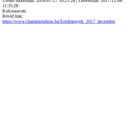
Utolsó módosítás: 2018-07-27 10:21:28 | Létrehozás: 2017-12-06
11:35:28
Kulcsszavak:
Rövid link:
https://www.championshow.hu/Eredmenyek_2017_december