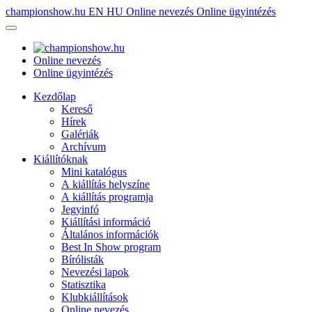
championshow.hu
EN
HU
Online nevezés
Online ügyintézés
Online nevezés
Online ügyintézés
Kezdőlap
Kereső
Hírek
Galériák
Archívum
Kiállítóknak
Mini katalógus
A kiállítás helyszíne
A kiállítás programja
Jegyinfó
Kiállítási információ
Általános információk
Best In Show program
Bírólisták
Nevezési lapok
Statisztika
Klubkiállítások
Online nevezés