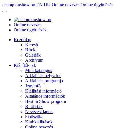
championshow.hu
EN
HU
Online nevezés
Online ügyintézés
Online nevezés
Online ügyintézés
Kezdőlap
Kereső
Hírek
Galériák
Archívum
Kiállítóknak
Mini katalógus
A kiállítás helyszíne
A kiállítás programja
Jegyinfó
Kiállítási információ
Általános információk
Best In Show program
Bírólisták
Nevezési lapok
Statisztika
Klubkiállítások
Online nevezés