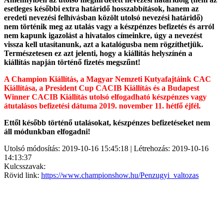
esetleges későbbi extra határidő hosszabbítások, hanem az
eredeti nevezési felhívásban közölt utolsó nevezési határidő)
nem történik meg az utalás vagy a készpénzes befizetés és arról
nem kapunk igazolást a hivatalos címeinkre, úgy a nevezést
vissza kell utasítanunk, azt a katalógusba nem rögzíthetjük.
Természetesen ez azt jelenti, hogy a kiállítás helyszínén a
kiállítás napján történő fizetés megszűnt!
A Champion Kiállítás, a Magyar Nemzeti Kutyafajtáink CAC
Kiállítása, a President Cup CACIB Kiállítás és a Budapest
Winner CACIB Kiállítás utolsó elfogadható készpénzes vagy
átutalásos befizetési dátuma 2019. november 11. hétfő éjfél.
Ettől később történő utalásokat, készpénzes befizetéseket nem
áll módunkban elfogadni!
Utolsó módosítás: 2019-10-16 15:45:18 | Létrehozás: 2019-10-16
14:13:37
Kulcsszavak:
Rövid link:
https://www.championshow.hu/Penzugyi_valtozas