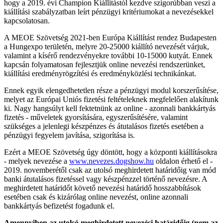
hogy a 2019. évi Champion Kiállítástól kezdve szigorúbban veszi a
kiállítási szabályzatban leírt pénzügyi kritériumokat a nevezésekkel
kapcsolatosan.
A MEOE Szövetség 2021-ben Európa Kiállítást rendez Budapesten
a Hungexpo területén, melyre 20-25000 kiállító nevezését várjuk,
valamint a kísérő rendezvényekre további 10-15000 kutyát. Ennek
kapcsán folyamatosan fejlesztjük online nevezési rendszerünket,
kiállítási eredményrögzítési és eredményközlési technikánkat.
Ennek egyik elengedhetetlen része a pénzügyi modul korszerűsítése,
melyet az Európai Uniós fizetési feltételeknek megfelelően alakítunk
ki. Nagy hangsúlyt kell fektetnünk az online - azonnali bankkártyás
fizetés - műveletek gyorsítására, egyszerűsítésére, valamint
szükséges a jelenlegi készpénzes és átutalásos fizetés esetében a
pénzügyi fegyelem javítása, szigorítása is.
Ezért a MEOE Szövetség úgy döntött, hogy a központi kiállításokra
- melyek nevezése a
www.nevezes.dogshow.hu
oldalon érhető el -
2019. novemberétől csak az utolsó meghirdetett határidőig van mód
banki átutalásos fizetéssel vagy készpénzzel történő nevezésre. A
meghirdetett határidőt követő nevezési határidő hosszabbítások
esetében csak és kizárólag online nevezést, online azonnali
bankkártyás befizetést fogadunk el.
Amennyiben az utolsó meghirdetett nevezési határidőig (nem az