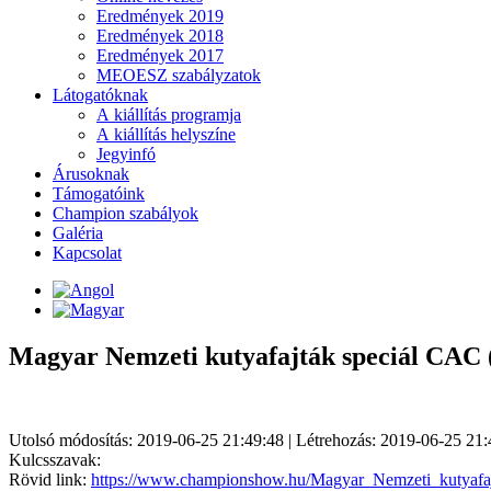
Eredmények 2019
Eredmények 2018
Eredmények 2017
MEOESZ szabályzatok
Látogatóknak
A kiállítás programja
A kiállítás helyszíne
Jegyinfó
Árusoknak
Támogatóink
Champion szabályok
Galéria
Kapcsolat
Magyar Nemzeti kutyafajták speciál CAC (2
Utolsó módosítás: 2019-06-25 21:49:48 | Létrehozás: 2019-06-25 21:
Kulcsszavak:
Rövid link:
https://www.championshow.hu/Magyar_Nemzeti_kutyafa