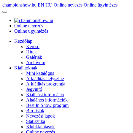
championshow.hu
EN
HU
Online nevezés
Online ügyintézés
Online nevezés
Online ügyintézés
Kezdőlap
Kereső
Hírek
Galériák
Archívum
Kiállítóknak
Mini katalógus
A kiállítás helyszíne
A kiállítás programja
Jegyinfó
Kiállítási információ
Általános információk
Best In Show program
Bírólisták
Nevezési lapok
Statisztika
Klubkiállítások
Online nevezés