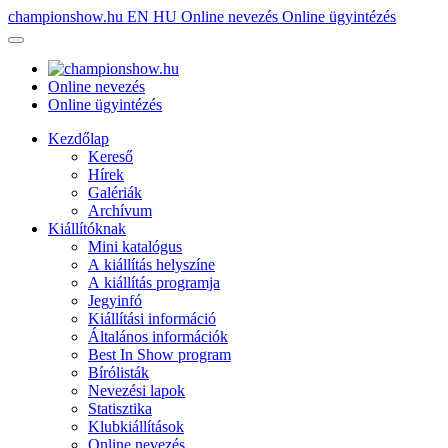
championshow.hu
EN
HU
Online nevezés
Online ügyintézés
Online nevezés
Online ügyintézés
Kezdőlap
Kereső
Hírek
Galériák
Archívum
Kiállítóknak
Mini katalógus
A kiállítás helyszíne
A kiállítás programja
Jegyinfó
Kiállítási információ
Általános információk
Best In Show program
Bírólisták
Nevezési lapok
Statisztika
Klubkiállítások
Online nevezés