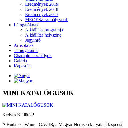
Eredmények 2019
Eredmények 2018
Eredmények 2017
MEOESZ szabályzatok
Látogatóknak
A kiállítás programja
A kiállítás helyszíne
Jegyinfó
Árusoknak
Támogatóink
Champion szabályok
Galéria
Kapcsolat
MINI KATALÓGUSOK
Kedves Kiállítók!
A Budapest Winner CACIB, a Magyar Nemzeti kutyafajták speciál