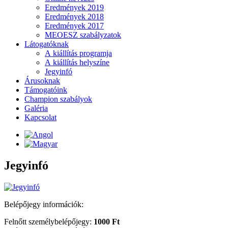
Eredmények 2019
Eredmények 2018
Eredmények 2017
MEOESZ szabályzatok
Látogatóknak
A kiállítás programja
A kiállítás helyszíne
Jegyinfó
Árusoknak
Támogatóink
Champion szabályok
Galéria
Kapcsolat
Jegyinfó
Belépőjegy információk:
Felnőtt személybelépőjegy:
1000 Ft