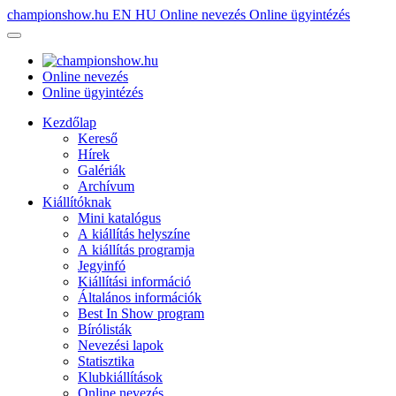
championshow.hu
EN
HU
Online nevezés
Online ügyintézés
Online nevezés
Online ügyintézés
Kezdőlap
Kereső
Hírek
Galériák
Archívum
Kiállítóknak
Mini katalógus
A kiállítás helyszíne
A kiállítás programja
Jegyinfó
Kiállítási információ
Általános információk
Best In Show program
Bírólisták
Nevezési lapok
Statisztika
Klubkiállítások
Online nevezés