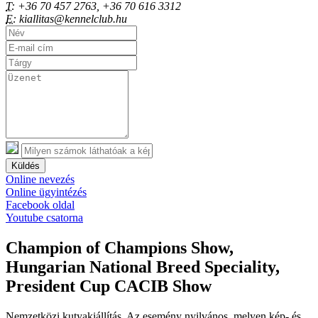
T:
+36 70 457 2763, +36 70 616 3312
E:
kiallitas@kennelclub.hu
Küldés
Online nevezés
Online ügyintézés
Facebook oldal
Youtube csatorna
Champion of Champions Show,
Hungarian National Breed Speciality,
President Cup CACIB Show
Nemzetközi kutyakiállítás. Az esemény nyilvános, melyen kép- és