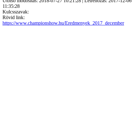
Utolsó módosítás: 2018-07-27 10:21:28 | Létrehozás: 2017-12-06
11:35:28
Kulcsszavak:
Rövid link:
https://www.championshow.hu/Eredmenyek_2017_december