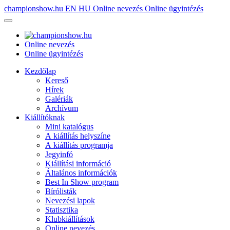
championshow.hu
EN
HU
Online nevezés
Online ügyintézés
Online nevezés
Online ügyintézés
Kezdőlap
Kereső
Hírek
Galériák
Archívum
Kiállítóknak
Mini katalógus
A kiállítás helyszíne
A kiállítás programja
Jegyinfó
Kiállítási információ
Általános információk
Best In Show program
Bírólisták
Nevezési lapok
Statisztika
Klubkiállítások
Online nevezés