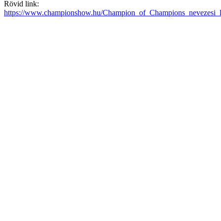
Rövid link:
https://www.championshow.hu/Champion_of_Champions_nevezesi_