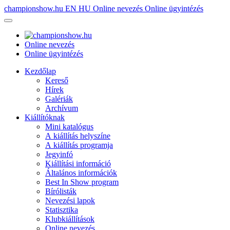
championshow.hu
EN
HU
Online nevezés
Online ügyintézés
Online nevezés
Online ügyintézés
Kezdőlap
Kereső
Hírek
Galériák
Archívum
Kiállítóknak
Mini katalógus
A kiállítás helyszíne
A kiállítás programja
Jegyinfó
Kiállítási információ
Általános információk
Best In Show program
Bírólisták
Nevezési lapok
Statisztika
Klubkiállítások
Online nevezés