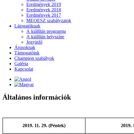
Eredmények 2019
Eredmények 2018
Eredmények 2017
MEOESZ szabályzatok
Látogatóknak
A kiállítás programja
A kiállítás helyszíne
Jegyinfó
Árusoknak
Támogatóink
Champion szabályok
Galéria
Kapcsolat
Általános információk
2019. 11. 29. (Péntek)
2019. 