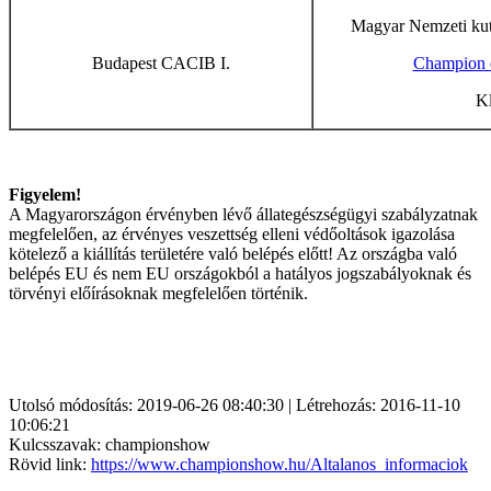
Magyar Nemzeti kuty
Budapest CACIB I.
Champion o
Kl
Figyelem!
A Magyarországon érvényben lévő állategészségügyi szabályzatnak
megfelelően, az érvényes veszettség elleni védőoltások igazolása
kötelező a kiállítás területére való belépés előtt! Az országba való
belépés EU és nem EU országokból a hatályos jogszabályoknak és
törvényi előírásoknak megfelelően történik.
Utolsó módosítás: 2019-06-26 08:40:30 | Létrehozás: 2016-11-10
10:06:21
Kulcsszavak: championshow
Rövid link:
https://www.championshow.hu/Altalanos_informaciok