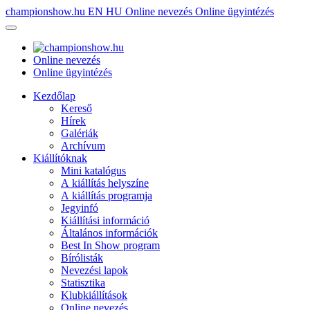
championshow.hu
EN
HU
Online nevezés
Online ügyintézés
Online nevezés
Online ügyintézés
Kezdőlap
Kereső
Hírek
Galériák
Archívum
Kiállítóknak
Mini katalógus
A kiállítás helyszíne
A kiállítás programja
Jegyinfó
Kiállítási információ
Általános információk
Best In Show program
Bírólisták
Nevezési lapok
Statisztika
Klubkiállítások
Online nevezés